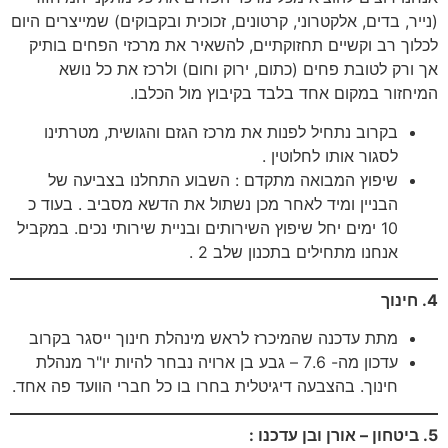
(נייר, בדים, אלקטרוני, קרטונים, זכוכית ובקבוקים) שמייצרים היום
לכלוך רב וקשיים תחזוקתיים, להשאיר את מרכזי הפחים בותיק
אך ורק לטובת פחים (כתום, ירוק וחום) ולרכז את כל נושא
המיחזור במקום אחד בלבד בקיבוץ מול הכלבו.
בקרוב נתחיל לפנות את מרכז הגזם והגושית, מטרתינו
לסגור אותו לחלוטין .
שיפוץ המבואה מתקדם : השבוע התחלנו בצביעה של
הבניין ומיד לאחר מכן נשתול את הדשא מסביב . בעוד כ
10 ימים יחל שיפוץ השירותים ובניית שירותי נכים. במקביל
אנחנו מתחילים בתכנון שלב 2 .
4. חינוך
מתת עדכנה שהמיכרז לראש מינהלת חינוך ייסגר בקרוב
עדכון מה- 7.6 – גבע בן ארויה נבחר להיות יו"ר מנהלת
חינוך. בהצבעה דיגיטלית בחרו בו כל חברי הוועד פה אחד.
5. ביטחון – אורן ובן עדכנו :