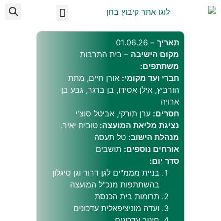
לתוכן
ועד מקומי בחן
מידע לתושב
על הקיבוץ
אצלנו בקיבוץ
תאריך
– 01.06.26
מקום הישיבה
– בית התרבות
משתתפים:
חברי ועד מקומי:
אורן חיים, מתת
הורביץ, אילן אסידו, בן ברגר, גבע בן
ארויה
חסרים:
ערן תורקי, אביטל סוצ'י
נציגת מליאת המועצה:
טובית יאיר.
מנהלת הישוב:
טל תעסה
אורחים נוספים:
תושבים
סדר יום:
בניית מממ"ים לגן דרור וגן סיגלון
בהשתתפות מנכ"ל המועצה
תרומות בית הכנסת
ועדה מוניציפאלית עדכונים
חינוך עדכונים