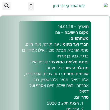
לתוכן
ועד מקומי בחן
מידע לתושב
על הקיבוץ
אצלנו בקיבוץ
תאריך
– 14.01.26
מקום הישיבה
– זום
משתתפים:
חברי ועד מקומי:
ערן תורקי, אורן חיים,
מתת הורביץ, אביטל סוצ'י, אילן אסידו, בן
ברגר, גבע בן ארויה
נציגת מליאת המועצה:
טובית יאיר.
מנהלת הישוב:
טל תעסה
אורחים נוספים:
תום עמית, אסף רידר,
אלה דניאלי, תמיר זילברשטיין, רובי
אברהמי, לאה שילה, חיים אסרף וטל
דניאלי
סדר יום:
הצגת תקציב 2026
עדכונים