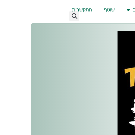
שוטף
התקשרות