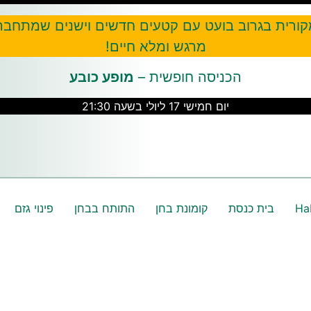
קורית בגרוב בועט עם קטעים חדשים וישנים שמתחבר
מרגש ומלא חיים!
הכניסה חופשית –
מופע כובע
יום חמישי 17 ליולי בשעה 21:30
Ha
בית כנסת
קומונת בחן
התותח בבחן
פינוי גזם