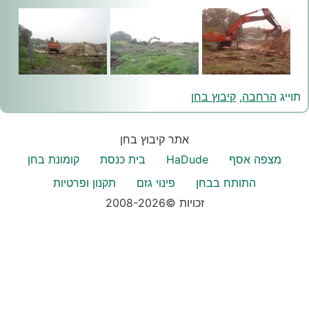
תוייג
הרחבה
,
קיבוץ בחן
אתר קיבוץ בחן
מצפה אסף
HaDude
בית כנסת
קומונת בחן
התותח בבחן
פינוי גזם
תקנון ופרטיות
זכויות ©2008-2026