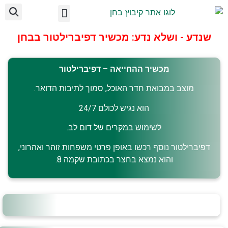
לתוכן
ועד מקומי בחן
מידע לתושב
על הקיבוץ
אצלנו בקיבוץ
שנדע - ושלא נדע: מכשיר דפיברילטור בבחן
מכשיר ההחייאה –
דפיברילטור
מוצב במבואת חדר האוכל, סמוך לתיבות הדואר.
הוא נגיש לכולם 24/7
לשימוש במקרים של דום לב.
דפיברילטור נוסף רכשו באופן פרטי משפחות זוהר ואהרוני,
והוא נמצא בחצר בכתובת שקמה 8.