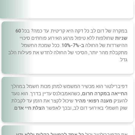
במקרה של דום לב כל דקה היא קריטית. עד כמה? בכל
60
שניות
שחולפות ללא טיפול מרגע האירוע פוחתים סיכויי
ההישרדות של החולה
ב-7%-10%
. ככל שמכת החשמל
מתקבלת מהר יותר, הסיכוי של החולה לחדש את פעילות הלב
גדל.
דפיברילטור הוא מכשיר המשמש למתן מכות חשמל במהלך
החייאה במקרה חרום
, כשהאמבולנס עדיין בדרך. הוא נועד
להעניק
מענה רפואי מהיר
שיכול לקצר את הזמן עד לקבלת
שוק חשמלי באירועי דום לב, ובכך לאפשר
הצלת חיי אדם
.
את הדפיברילטור
יכול
כל אחד להפעיל בקלות וללא ידע