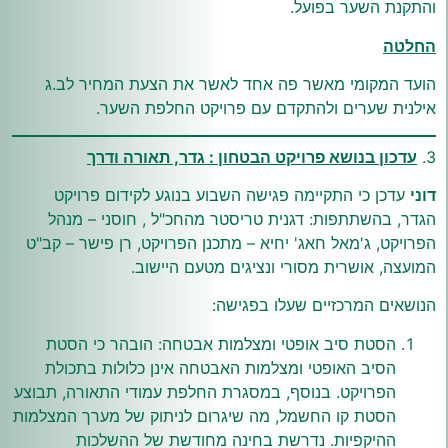
והתקנת השער בפועל.
החלטה
הועד המקומי מאשר פה אחד לאשר את הצעת המחיר לב.ג
אילנית שערים ולהתקדם עם פרויקט החלפת השער.
3.
עדכון בנושא פרויקט הבטחון : גדר, תאורה ודרך
דוני
עדכן כי התקיימה פגישה השבוע בנוגע לקידום פרויקט
הגדר, בהשתתפות: דגנית טריסטר מהחכ"ל , חוסני – מנהל
הפרויקט, ג'מאל חאג' יחיא – מתכנן הפרויקט, רן פישר – קב"ט
המועצה, אושרית מסורי ונציגים מטעם היישוב.
הנושאים המרכזיים שעלו בפגישה:
הסטת סיב אופטי ומצלמות אבטחה: הובהר כי הסטת
הסיב האופטי ומצלמות האבטחה אינן כלולות בתכולת
הפרויקט. בנוסף, במסגרת החלפת עמודי התאורה, תבוצע
הסטת קו החשמל, מה שיגרום לניתוק של מערך המצלמות
ההיקפיות. נדרשת בחינה מחודשת של ההשלכות