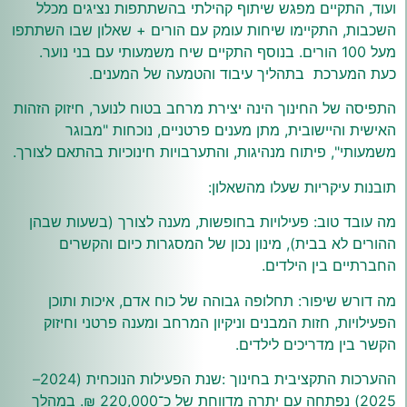
ועוד, התקיים מפגש שיתוף קהילתי בהשתתפות נציגים מכלל
השכבות, התקיימו שיחות עומק עם הורים + שאלון שבו השתתפו
מעל 100 הורים. בנוסף התקיים שיח משמעותי עם בני נוער.
כעת המערכת בתהליך עיבוד והטמעה של המענים.
התפיסה של החינוך הינה יצירת מרחב בטוח לנוער, חיזוק הזהות
האישית והיישובית, מתן מענים פרטניים, נוכחות "מבוגר
משמעותי", פיתוח מנהיגות, והתערבויות חינוכיות בהתאם לצורך.
תובנות עיקריות שעלו מהשאלון:
מה עובד טוב: פעילויות בחופשות, מענה לצורך (בשעות שבהן
ההורים לא בבית), מינון נכון של המסגרות כיום והקשרים
החברתיים בין הילדים.
מה דורש שיפור: תחלופה גבוהה של כוח אדם, איכות ותוכן
הפעילויות, חזות המבנים וניקיון המרחב ומענה פרטני וחיזוק
הקשר בין מדריכים לילדים.
ההערכות התקציבית בחינוך :שנת הפעילות הנוכחית (2024–
2025) נפתחה עם יתרה מדווחת של כ־220,000 ₪. במהלך