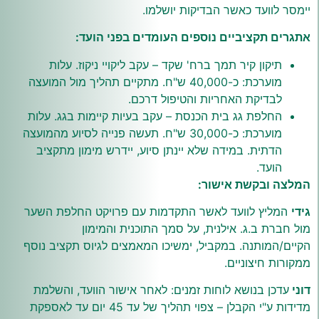
יימסר לוועד כאשר הבדיקות יושלמו.
אתגרים תקציביים נוספים העומדים בפני הועד
:
תיקון קיר תמך ברח' שקד – עקב ליקויי ניקוז. עלות
מוערכת: כ-40,000 ש"ח. מתקיים תהליך מול המועצה
לבדיקת האחריות והטיפול דרכם.
החלפת גג בית הכנסת – עקב בעיות קיימות בגג. עלות
מוערכת: כ-30,000 ש"ח. תעשה פנייה לסיוע מהמועצה
הדתית. במידה שלא יינתן סיוע, יידרש מימון מתקציב
הועד.
המלצה ובקשת אישור
:
גידי
המליץ לוועד לאשר התקדמות עם פרויקט החלפת השער
מול חברת ב.ג. אילנית, על סמך התוכנית והמימון
הקיים/המותנה. במקביל, ימשיכו המאמצים לגיוס תקציב נוסף
ממקורות חיצוניים.
דוני
עדכן בנושא לוחות זמנים: לאחר אישור הוועד, והשלמת
מדידות ע"י הקבלן – צפוי תהליך של עד 45 יום עד לאספקת