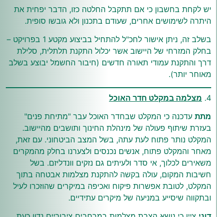
יש לקחת בחשבון כי אם תתקבל החלטה כזו, הדבר יפחית את
היתרה לשימושים אחרים, שעודם בתכנון ולא גובשו סופית.
בשלב זה, ניתן אישור לחכ"ל להתחיל בביצוע מקטע 1 בפרויקט –
בחלק המזרחי של היישוב אשר יכלול התקנת תלתלית, סלילת
דרך והתקנת עמודי תאורה חדשים (חיבור החשמל יבוצע בשלב
מאוחר יותר).
4.
מצלמה במקלט חדר האוכל
מתת
עדכנה כי המקלט שבחדר האוכל עבר "מתיחת פנים"
בעזרת שיתוף פעולה של מינהלת החינוך ותושבים מהיישוב.
המקלט נותר פתוח לעת עתה, בשל המצב הביטחוני. עם זאת,
מאחר והמקלט פתוח, אנשים נכנסים ולצערנו בחלק מהמקרים
משאירים לכלוך, אי סדר ולעיתים גם נזקים וונדליזם. בשל
חשיבות המקום, עולה בקשה להתקנת מצלמות אבטחה בתוך
המקלט, לטובת אפשרות פיקוח ואכיפה במיקרים שהוזכרו לעיל
ובתקווה שיסייע במניעה של מיקרים עתידיים.
דוני
ציין כי נושא הצבת מצלמות במרחבים ציבוריים נדון כעת