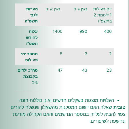
יום פעילות
בגין ג-ד
בגין א-ב
הערות
1 לעומת 2
לגבי
בתשפ"ו
תשפ
"
ה
400
990
1400
עלות
לחודש
תשפ
"
ו
2
3
5
מספר
ימי
פעילות
23
43
47
סה
"
כ
ילדים
בקבוצ
ת
גיל
העלויות מוצגות בשקלים חדשים ואינן כוללות הזנה
טובית
שאלה האם יישום המסקנות מהשאלון שנשלח להורים
צפוי להביא לעלייה במספר הנרשמים והאם הקהילה מודעת
ונחשפת לשיפורים.