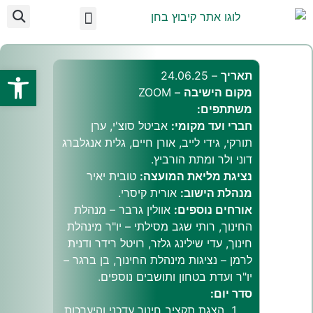
לתוכן
ועד מקומי בחן
מידע לתושב
על הקיבוץ
אצלנו בקיבוץ
פתח
תאריך
– 24.06.25
מקום הישיבה
– ZOOM
משתתפים:
חברי ועד מקומי:
אביטל סוצ'י, ערן
תורקי, גידי לייב, אורן חיים, גלית אנגלברג
דוני ולר ומתת הורביץ.
נציגת מליאת המועצה:
טובית יאיר
מנהלת הישוב:
אורית קיסרי.
אורחים נוספים:
אוולין גרבר – מנהלת
החינוך, רותי שגב מסילתי – יו"ר מינהלת
חינוך, עדי שילינג גלזר, רויטל רידר ודנית
לרמן – נציגות מינהלת החינוך, בן ברגר –
יו"ר ועדת בטחון ותושבים נוספים.
סדר יום:
הצגת תקציב חינוך עדכני והיערכות