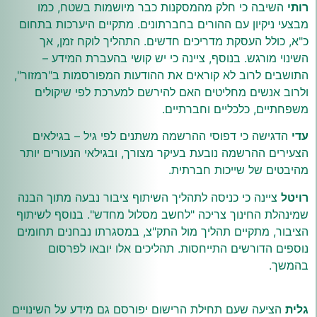
רותי
השיבה כי חלק מהמסקנות כבר מיושמות בשטח, כמו
מבצעי ניקיון עם ההורים בחברתונים. מתקיים היערכות בתחום
כ"א, כולל העסקת מדריכים חדשים. התהליך לוקח זמן, אך
השינוי מורגש. בנוסף, ציינה כי יש קושי בהעברת המידע –
התושבים לרוב לא קוראים את ההודעות המפורסמות ב"רמזור",
ולרוב אנשים מחליטים האם להירשם למערכת לפי שיקולים
משפחתיים, כלכליים וחברתיים.
עדי
הדגישה כי דפוסי ההרשמה משתנים לפי גיל – בגילאים
הצעירים ההרשמה נובעת בעיקר מצורך, ובגילאי הנעורים יותר
מהיבטים של שייכות חברתית.
רויטל
ציינה כי כניסה לתהליך השיתוף ציבור נבעה מתוך הבנה
שמינהלת החינוך צריכה "לחשב מסלול מחדש". בנוסף לשיתוף
הציבור, מתקיים תהליך מול התק"צ, במסגרתו נבחנים תחומים
נוספים הדורשים התייחסות. תהליכים אלו יובאו לפרסום
בהמשך.
גלית
הציעה שעם תחילת הרישום יפורסם גם מידע על השינויים