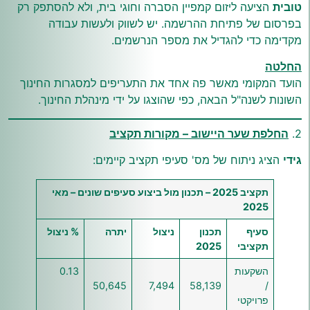
טובית
הציעה ליזום קמפיין הסברה וחוגי בית, ולא להסתפק רק
בפרסום של פתיחת ההרשמה. יש לשווק ולעשות עבודה
מקדימה כדי להגדיל את מספר הנרשמים.
החלטה
הועד המקומי מאשר פה אחד את התעריפים למסגרות החינוך
השונות לשנה"ל הבאה, כפי שהוצגו על ידי מינהלת החינוך.
2.
החלפת שער היישוב – מקורות תקציב
גידי
הציג ניתוח של מס' סעיפי תקציב קיימים:
תקציב 2025 – תכנון מול ביצוע סעיפים שונים – מאי
2025
סעיף
תכנון
ניצול
יתרה
% ניצול
תקציבי
2025
השקעות
0.13
50,645
7,494
58,139
/
פרויקטי