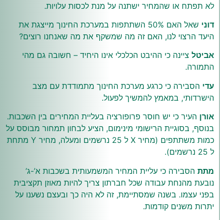
לא תפתח או שהמחיר ישתנה על מנת לכסות עלויות.
דוני
שאל האם 50% השתתפות במערכת החינוך מייצגת את
היעד הרצוי לנו, האם זה מה שמשקף את מה שאנחנו רוצים?
אביטל
ציינה כי ההיבט הכלכלי אינו היחיד – חשובה גם מהי
התמורה.
עדי
הסבירה כי כרגע מערכת החינוך מתמודדת עם מצב
הישרדותי, במאמץ להמשיך לפעול.
אורן
העיר כי יש חוסר פרופורציה בעליית המחירים בין השכבות.
בנוסף, בסוגיית הרישומי מינימום, הציע לבחון תמחור מבוסס על
כמות משתתפים (מחיר X ל 25 נרשמים ומעלה, מחיר Y מתחת
ל 25 נרשמים).
מתת
הסבירה כי עליית המחיר המשמעותית בשכבות א’-ג’
נובעת מהנחת עבודה שכל חברתון צריך להיות מאוזן תקציבית
בפני עצמו. בשנה שמסתיימת, זה לא היה כך ובעצם נשענו על
יתרות משנים קודמות.