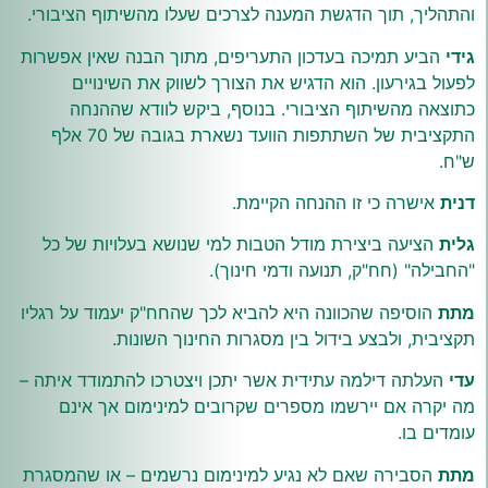
והתהליך, תוך הדגשת המענה לצרכים שעלו מהשיתוף הציבורי.
גידי
הביע תמיכה בעדכון התעריפים, מתוך הבנה שאין אפשרות
לפעול בגירעון. הוא הדגיש את הצורך לשווק את השינויים
כתוצאה מהשיתוף הציבורי. בנוסף, ביקש לוודא שההנחה
התקציבית של השתתפות הוועד נשארת בגובה של 70 אלף
ש"ח.
דנית
אישרה כי זו ההנחה הקיימת.
גלית
הציעה ביצירת מודל הטבות למי שנושא בעלויות של כל
"החבילה" (חח"ק, תנועה ודמי חינוך).
מתת
הוסיפה שהכוונה היא להביא לכך שהחח"ק יעמוד על רגליו
תקציבית, ולבצע בידול בין מסגרות החינוך השונות.
עדי
העלתה דילמה עתידית אשר יתכן ויצטרכו להתמודד איתה –
מה יקרה אם יירשמו מספרים שקרובים למינימום אך אינם
עומדים בו.
מתת
הסבירה שאם לא נגיע למינימום נרשמים – או שהמסגרת