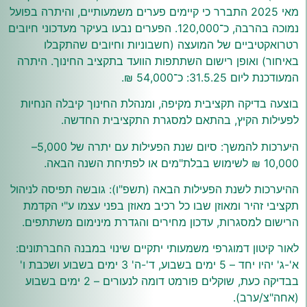
מאי 2025 התברר כי קיימים פערים משמעותיים, והיתרה בפועל
נמוכה בהרבה, כ־120,000. הפערים נבעו בעיקר מעדכוני חיובים
רטרואקטיביים של המועצה (חשבוניות וחיובים שהתקבלו
באיחור) ואופן רישום השתתפות הוועד בתקציב החינוך. היתרה
המעודכנת ליום 31.5.25: כ־54,000 ₪.
בוצעה בדיקה תקציבית מקיפה, ומנהלת החינוך קיבלה הנחיות
לפעילות הקיץ, בהתאם למסגרת התקציבית החדשה.
היערכות להמשך: סיום שנת הפעילות עם יתרה של 5,000–
10,000 ₪ לשימוש בבלת"מים או לפתיחת השנה הבאה.
ההיערכות לשנת הפעילות הבאה (תשפ"ו): גובשה תפיסה לניהול
תקציבי זהיר ומאוזן שבו כל רכיב מאוזן בפני עצמו ע"י הקדמת
הרישום למסגרות, עדכון מחירים והגדרת מינימום משתתפים.
לאור קיטון דמוגרפי משמעותי יתקיים שינוי במבנה החברתונים:
א'-ג' יהיו יחד – 5 ימים בשבוע, ד'-ה' 3 ימים בשבוע ושכבת ו'
בבדיקה כעת, שוקלים פורמט דומה לנעורים – 2 ימים בשבוע
(אחה"צ/ערב).