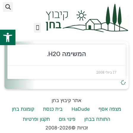
פתח
ועד מקומי בחן
מידע לתושב
על הקיבוץ
אצלנו בקיבוץ
המשימה H2O.
17 ביולי 2008
אתר קיבוץ בחן
מצפה אסף
HaDude
בית כנסת
קומונת בחן
התותח בבחן
פינוי גזם
תקנון ופרטיות
זכויות ©2008-2026