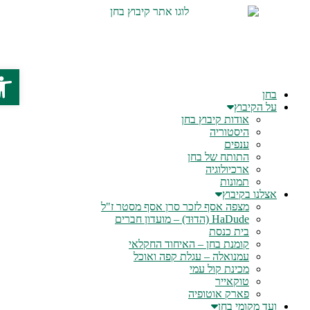
לתוכן
פתח
בחן
על הקיבוץ
אודות קיבוץ בחן
היסטוריה
ענפים
התותח של בחן
ארכיולוגיה
תמונות
אצלנו בקיבוץ
מצפה אסף לזכר סרן אסף מסטר ז"ל
HaDude (הדוּד) – מועדון חברים
בית כנסת
קומנת בחן – האיחוד החקלאי
עמנואלה – עגלת קפה ואוכל
מכינת קול עמי
טוקאייר
פארק אוטופיה
ועד מקומי בחן