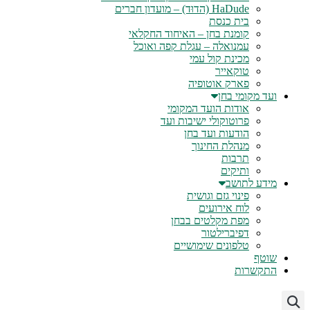
HaDude (הדוּד) – מועדון חברים
בית כנסת
קומנת בחן – האיחוד החקלאי
עמנואלה – עגלת קפה ואוכל
מכינת קול עמי
טוקאייר
פארק אוטופיה
ועד מקומי בחן
אודות הועד המקומי
פרוטוקולי ישיבות ועד
הודעות ועד בחן
מנהלת החינוך
תרבות
ותיקים
מידע לתושב
פינוי גזם וגושית
לוח אירועים
מפת מקלטים בבחן
דפיברילטור
טלפונים שימושיים
שוטף
התקשרות