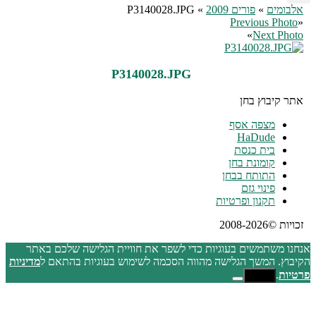
אלבומים
»
פורים 2009
» P3140028.JPG
Previous Photo
«
»
Next Photo
P3140028.JPG
אתר קיבוץ בחן
מצפה אסף
HaDude
בית כנסת
קומונת בחן
התותח בבחן
פינוי גזם
תקנון ופרטיות
זכויות ©2008-2026
נחנו משתמשים בעוגיות כדי לשפר את חוויית הגלישה שלכם באתר
קיבוץ. המשך הגלישה מהווה הסכמה לשימוש בעוגיות בהתאם ל
מדיניות
רטיות
.
אישור