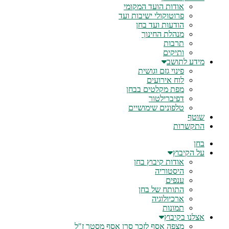
אודות הועד המקומי
פרוטוקולי ישיבות ועד
הודעות ועד בחן
מנהלת החינוך
תרבות
ותיקים
מידע לתושב
פינוי גזם וגושית
לוח אירועים
מפת מקלטים בבחן
דפיברילטור
טלפונים שימושיים
שוטף
התקשרות
בחן
על הקיבוץ
אודות קיבוץ בחן
היסטוריה
ענפים
התותח של בחן
ארכיולוגיה
תמונות
אצלנו בקיבוץ
מצפה אסף לזכר סרן אסף מסטר ז"ל