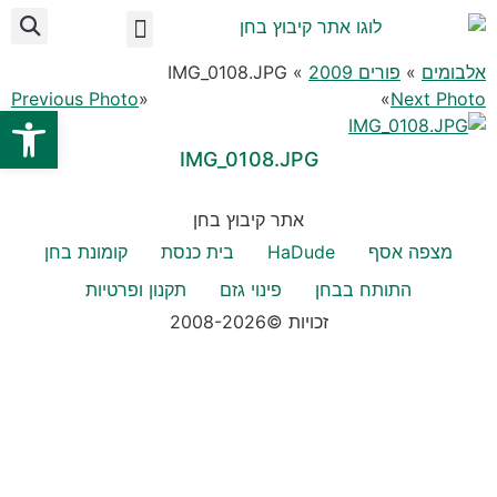
לתוכן
ועד מקומי בחן
מידע לתושב
על הקיבוץ
אצלנו בקיבוץ
אלבומים
»
פורים 2009
» IMG_0108.JPG
Previous Photo
«
»
Next Photo
פתח
IMG_0108.JPG
אתר קיבוץ בחן
מצפה אסף
HaDude
בית כנסת
קומונת בחן
התותח בבחן
פינוי גזם
תקנון ופרטיות
זכויות ©2008-2026