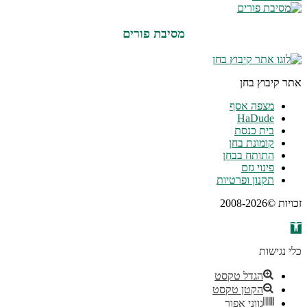
מסיבת פורים
אתר קיבוץ בחן
מצפה אסף
HaDude
בית כנסת
קומונת בחן
התותח בבחן
פינוי גזם
תקנון ופרטיות
זכויות ©2008-2026
פתח סרגל נגישות
כלי נגישות
הגדל טקסט
הקטן טקסט
גווני אפור