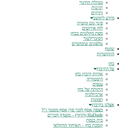
מנהלת החינוך
תרבות
ותיקים
מידע לתושב
פינוי גזם וגושית
לוח אירועים
מפת מקלטים בבחן
דפיברילטור
טלפונים שימושיים
שוטף
התקשרות
בחן
על הקיבוץ
אודות קיבוץ בחן
היסטוריה
ענפים
התותח של בחן
ארכיולוגיה
תמונות
אצלנו בקיבוץ
מצפה אסף לזכר סרן אסף מסטר ז"ל
HaDude (הדוּד) – מועדון חברים
בית כנסת
קומנת בחן – האיחוד החקלאי