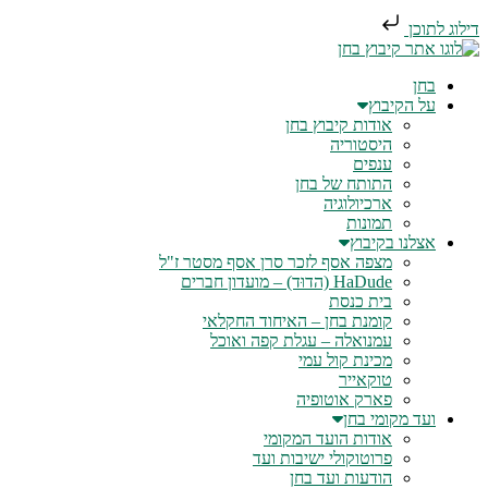
דילוג לתוכן
בחן
על הקיבוץ
אודות קיבוץ בחן
היסטוריה
ענפים
התותח של בחן
ארכיולוגיה
תמונות
אצלנו בקיבוץ
מצפה אסף לזכר סרן אסף מסטר ז"ל
HaDude (הדוּד) – מועדון חברים
בית כנסת
קומנת בחן – האיחוד החקלאי
עמנואלה – עגלת קפה ואוכל
מכינת קול עמי
טוקאייר
פארק אוטופיה
ועד מקומי בחן
אודות הועד המקומי
פרוטוקולי ישיבות ועד
הודעות ועד בחן