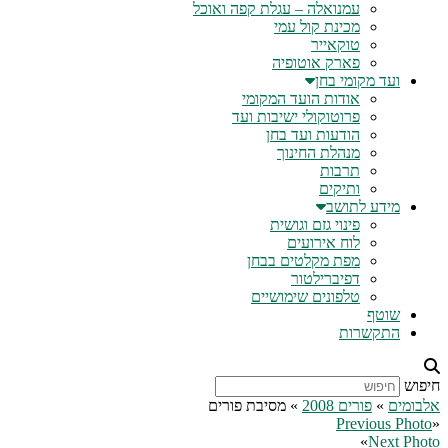
עמנואלה – עגלת קפה ואוכל
מכינת קול עמי
טוקאייר
פארק אוטופיה
ועד מקומי בחן
אודות הועד המקומי
פרוטוקולי ישיבות ועד
הודעות ועד בחן
מנהלת החינוך
תרבות
ותיקים
מידע לתושב
פינוי גזם וגושית
לוח אירועים
מפת מקלטים בבחן
דפיברילטור
טלפונים שימושיים
שוטף
התקשרות
חיפוש
אלבומים
»
פורים 2008
» מסיבת פורים
Previous Photo
«
»
Next Photo